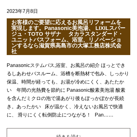
2023年7月8日
お客様のご要望に応えるお風呂リフォームを
実現します。Panasonic美泡湯、 LIXILスパー
ジュ・TOTO サザナ タカラスタンダード・
ユニットバスフォーム、浴室、リノベーショ
ンするなら滋賀県高島市の大塚工務店株式会
社
Panasonicステムバス,浴室、お風呂の紹介 ほっとでき
るしあわせバスルーム、浴槽を断熱材で包み、しっかり
保温、時間が経っても、お湯が冷めにくく、あたたか
い 年間の光熱費を節約に Panasonic酸素美泡湯 酸素
を含んだミクロの泡で湯あがり後もぽっかぽかが長続
き。あったかい 床が温かく、冷えないお風呂で快適
に、 滑りにくく転倒防止につながる！ Pan……
続きを読む