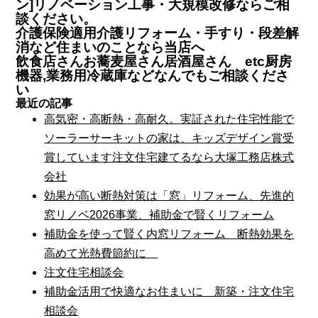
ン]リノベーション工事・大規模改修ならご相
談ください。
介護保険適用介護リフォーム・手すり・段差解
消など住まいのことなら当店へ
飲食店さんお蕎麦屋さん居酒屋さん etc厨房
機器,業務用冷蔵庫などなんでもご相談くださ
い
最近の記事
高気密・高断熱・高耐久。実証された住宅性能で
ソーラーサーキットの家は、キッズデザイン賞受
賞しています注文住宅建てるなら大塚工務店株式
会社
効果が高い断熱対策は「窓」リフォーム、先進的
窓リノベ2026事業、補助金で賢くリフォーム
補助金を使って賢く内窓リフォーム 断熱効果を
高めて光熱費節約に
注文住宅相談会
補助金活用で快適なお住まいに 新築・注文住宅
相談会