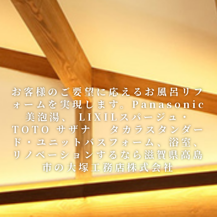
お客様のご要望に応えるお風呂リフ
ォームを実現します。Panasonic
美泡湯、 LIXILスパージュ・
TOTO サザナ タカラスタンダー
ド・ユニットバスフォーム、浴室、
リノベーションするなら滋賀県高島
市の大塚工務店株式会社