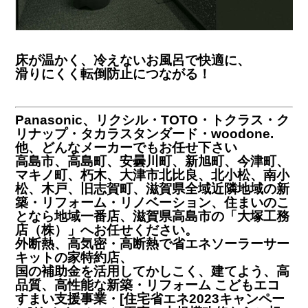
床が温かく、冷えないお風呂で快適に、
滑りにくく転倒防止につながる！
Panasonic、リクシル・TOTO・トクラス・ク
リナップ・タカラスタンダード・woodone.
他、どんなメーカーでもお任せ下さい
高島市、高島町、安曇川町、新旭町、今津町、
マキノ町、朽木、大津市北比良、北小松、南小
松、木戸、旧志賀町、滋賀県全域近隣地域の新
築・リフォーム・リノベーション、住まいのこ
となら地域一番店、滋賀県高島市の「大塚工務
店（株）」へお任せください。
外断熱、高気密・高断熱で省エネソーラーサー
キットの家特約店、
国の補助金を活用してかしこく、建てよう、高
品質、高性能な新築・リフォーム こどもエコ
すまい支援事業・[住宅省エネ2023キャンペー