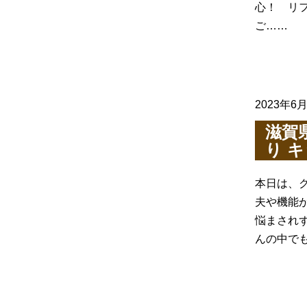
心！ リ
ご……
2023年6
滋賀
り 
本日は、
夫や機能
悩まされ
んの中で