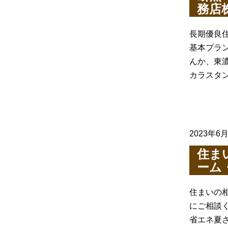
務店
長期優良
基本プラ
んか、東濃
カラスタン
2023年6
住ま
ーム
住まいの
にご相談
省エネ夏