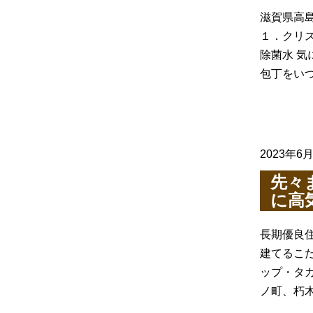
滋賀県高島
１．クリ
除菌水 
包丁をい
2023年6
先々
に高
長期優良
建てるこ
ップ・タ
ノ町、朽