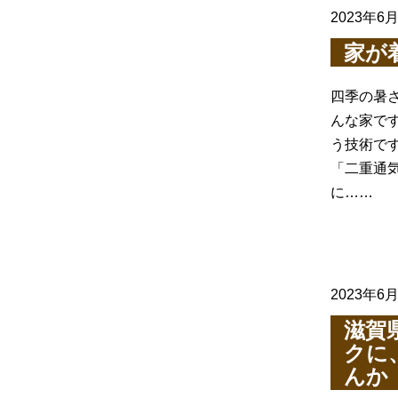
2023年6
家が
四季の暑
んな家で
う技術で
「二重通
に……
2023年6
滋賀
クに
んか