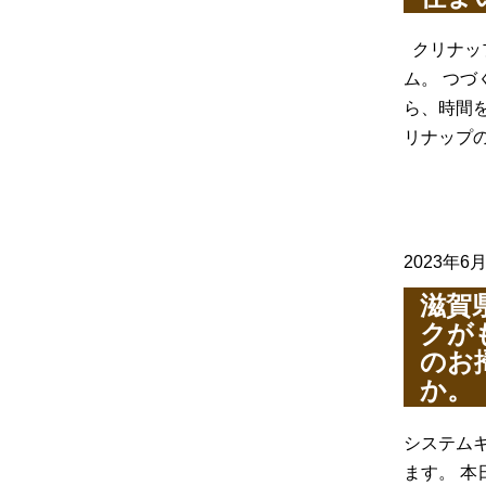
クリナッ
ム。 つ
ら、時間
リナップ
2023年6
滋賀
クが
のお
か。
システム
ます。 