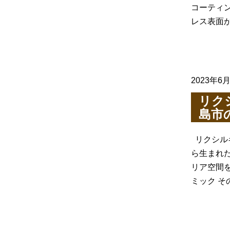
コーティ
レス表面
2023年6
リク
島市
リクシル
ら生まれ
リア空間
ミック 