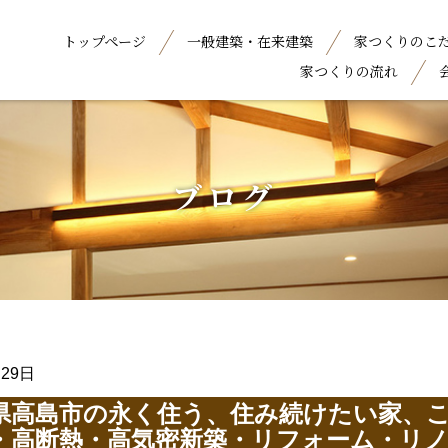
トップページ
一般建築・在来建築
家つくりのこ
家つくりの流れ
ブログ
月29日
県高島市の永く住う、住み続けたい家、
・高断熱・高気密新築・リフォーム・リ