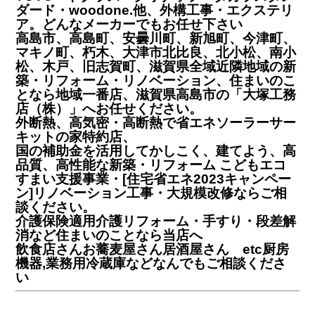
ダード・woodone.他、外構工事・エクステリ
ア。どんなメーカーでもお任せ下さい
高島市、高島町、安曇川町、新旭町、今津町、
マキノ町、朽木、大津市北比良、北小松、南小
松、木戸、旧志賀町、滋賀県全域近隣地域の新
築・リフォーム・リノベーション、住まいのこ
となら地域一番店、滋賀県高島市の「大塚工務
店（株）」へお任せください。
外断熱、高気密・高断熱で省エネソーラーサー
キットの家特約店、
国の補助金を活用してかしこく、建てよう、高
品質、高性能な新築・リフォーム こどもエコ
すまい支援事業・[住宅省エネ2023キャンペー
ン]リノベーション工事・大規模改修ならご相
談ください。
介護保険適用介護リフォーム・手すり・段差解
消など住まいのことなら当店へ
飲食店さんお蕎麦屋さん居酒屋さん etc厨房
機器,業務用冷蔵庫などなんでもご相談くださ
い