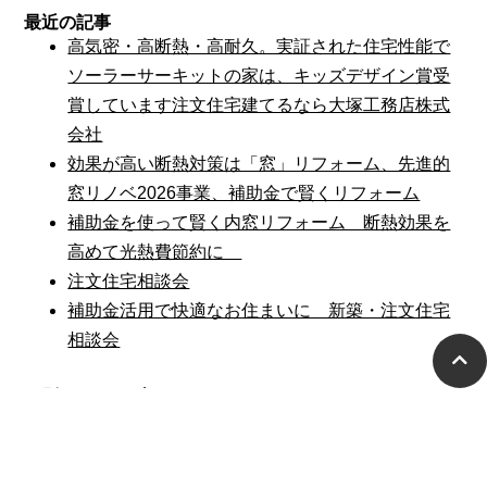
最近の記事
高気密・高断熱・高耐久。実証された住宅性能で
ソーラーサーキットの家は、キッズデザイン賞受
賞しています注文住宅建てるなら大塚工務店株式
会社
効果が高い断熱対策は「窓」リフォーム、先進的
窓リノベ2026事業、補助金で賢くリフォーム
補助金を使って賢く内窓リフォーム 断熱効果を
高めて光熱費節約に
注文住宅相談会
補助金活用で快適なお住まいに 新築・注文住宅
相談会
月別アーカイブ
2026年3月 (3)
2025年10月 (8)
2025年9月 (1)