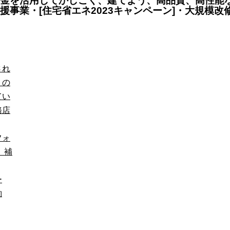
金を活用してかしこく、建てよう、高品質、高性能な
援事業・[住宅省エネ2023キャンペーン]・大規模
され
トの
てい
務店
フォ
、補
ー
約