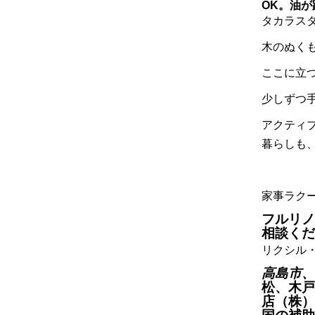
OK。油
タカラス
木のぬく
ここに立
少しずつ
アクティ
暮らしも
家事ラク
フルリノ
相談くだ
リクシル
高島市、
松、木戸
店（株）