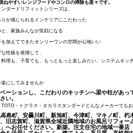
が跳ねやすいレンジフードやコンロの掃除も楽々です。
タンダードリフィットシリーズは、
もりが感じられるインテリアにこだわった
つと、家族みんなが笑顔になる
手を加えてできたオンリーワンの空間が心地いい
ブな性格を発揮して、
、料理も、子育ても、もっともっと楽しみたい、システムキッ
ー楽にしてみませんか
ベーションし、こだわりのキッチンへ梁や柱があっ
さい。
・TOTO・トクラス・タカラスタンダードどんなメーカーでも
高島町
、安曇川町、新旭町、今津町、マキノ町、朽
、旧志賀町、滋賀県全域近隣地域のお風呂リフォー
」へお任せください。新築。注文住宅の地域一番店