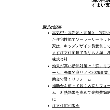
国の補助
すまい支
最近の記事
高気密・高断熱・高耐久。実証
た住宅性能でソーラーサーキッ
家は、キッズデザイン賞受賞し
ます注文住宅建てるなら大塚工
株式会社
効果が高い断熱対策は「窓」リ
ーム、先進的窓リノベ2026事業
助金で賢くリフォーム
補助金を使って賢く内窓リフォ
ム 断熱効果を高めて光熱費節
に
注文住宅相談会