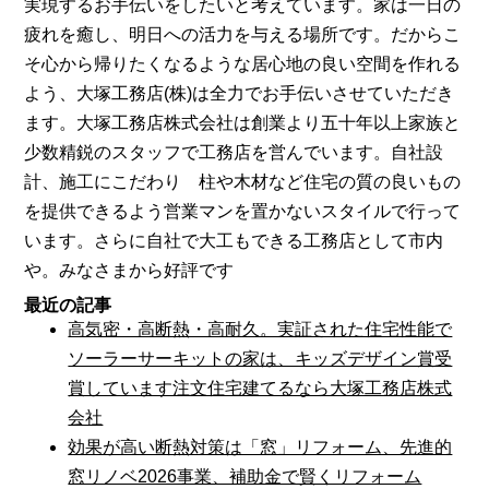
実現するお手伝いをしたいと考えています。家は一日の
疲れを癒し、明日への活力を与える場所です。だからこ
そ心から帰りたくなるような居心地の良い空間を作れる
よう、大塚工務店(株)は全力でお手伝いさせていただき
ます。大塚工務店株式会社は創業より五十年以上家族と
少数精鋭のスタッフで工務店を営んでいます。自社設
計、施工にこだわり 柱や木材など住宅の質の良いもの
を提供できるよう営業マンを置かないスタイルで行って
います。さらに自社で大工もできる工務店として市内
や。みなさまから好評です
最近の記事
高気密・高断熱・高耐久。実証された住宅性能で
ソーラーサーキットの家は、キッズデザイン賞受
賞しています注文住宅建てるなら大塚工務店株式
会社
効果が高い断熱対策は「窓」リフォーム、先進的
窓リノベ2026事業、補助金で賢くリフォーム