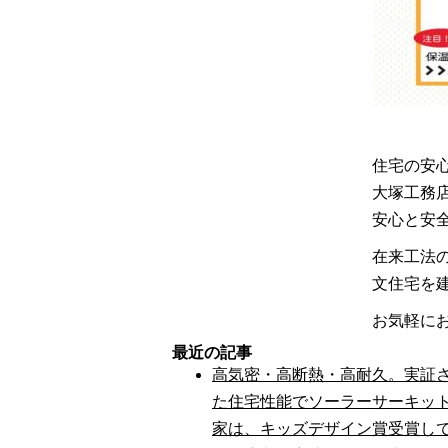
住宅の安
大塚工務
安心
と
安
在来工法
文住宅を
お気軽に
最近の記事
高気密・高断熱・高耐久。実証
た住宅性能でソーラーサーキッ
家は、キッズデザイン賞受賞し