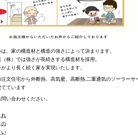
心は、家の構造材と構造の強さによって決まります。
店（株）では強さが長続きする構造材を採用。
全
がより長く続く家を実現いたします。
の注文住宅から外断熱、高気蜜、高断熱.二重通気のソーラーサ
建てています
お問い合わせください。
され
トの
てい