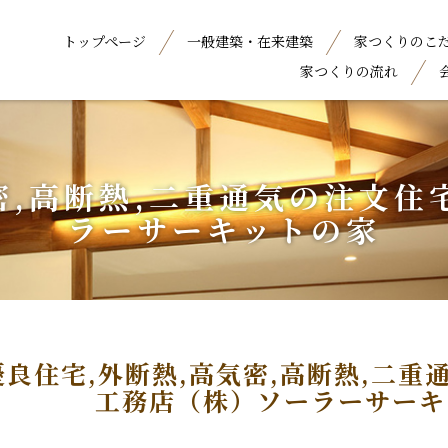
トップページ
一般建築・在来建築
家つくりのこ
家つくりの流れ
密,高断熱,二重通気の注文
ラーサーキットの家
優良住宅,外断熱,高気密,高断熱,二
工務店（株）ソーラーサーキ