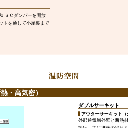
秋 ＳＣダンパーを開放
ットを通して小屋裏まで
温防空間
断熱・高気密）
ダブルサーキット
アウターサーキット（
外部通気層外壁と断熱
設け、主に排熱の役目