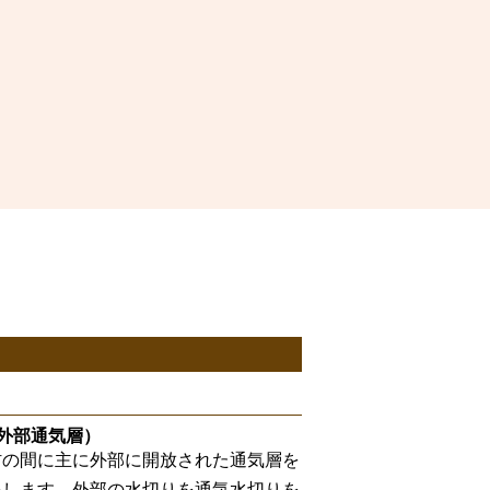
外部通気層）
材の間に主に外部に開放された通気層を
をします。外部の水切りを通気水切りを