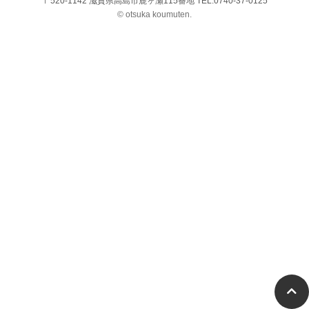
〒520-1142 滋賀県高島市鹿ヶ瀬115番地 TEL:0740-37-0125
© otsuka koumuten.