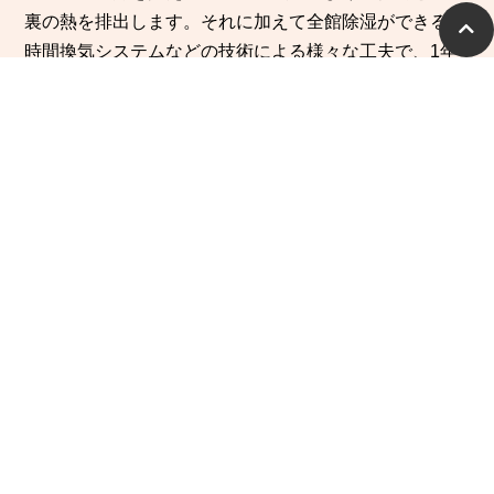
裏の熱を排出します。それに加えて全館除湿ができる24
時間換気システムなどの技術による様々な工夫で、1年
を通して快適な住みごこちで暮らせます。高気密、高断
熱により夏の暑さも爽やかに暮らせます。
ソーラーサーキットについて