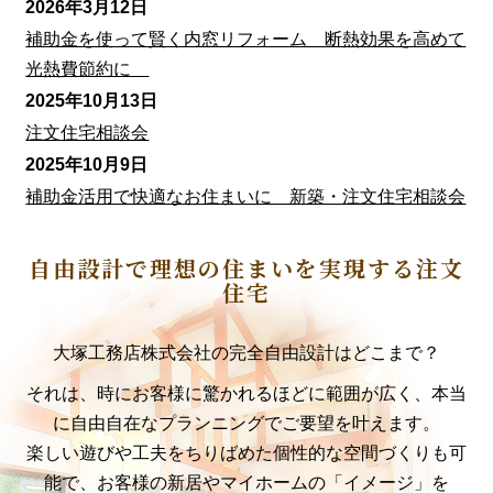
2026年3月12日
補助金を使って賢く内窓リフォーム 断熱効果を高めて
光熱費節約に
2025年10月13日
注文住宅相談会
2025年10月9日
補助金活用で快適なお住まいに 新築・注文住宅相談会
自由設計で理想の住まいを実現する注文
住宅
大塚工務店株式会社の完全自由設計はどこまで？
それは、時にお客様に驚かれるほどに範囲が広く、本当
に自由自在なプランニングでご要望を叶えます。
楽しい遊びや工夫をちりばめた個性的な空間づくりも可
能で、お客様の新居やマイホームの「イメージ」を